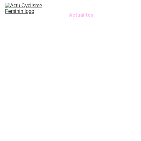
Accueil
Actualités
A la rencontre de
Calendriers
Equipes 2026
Vélo Podcast
Qui sommes nous ?